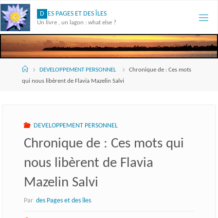
Skip
D
E
S
P
A
G
E
S
E
T
D
E
S
Î
L
E
S
to
Un livre , un lagon : what else ?
content
Accueil
DEVELOPPEMENT PERSONNEL
Chronique de : Ces mots
qui nous libèrent de Flavia Mazelin Salvi
DEVELOPPEMENT PERSONNEL
Chronique de : Ces mots qui
nous libèrent de Flavia
Mazelin Salvi
Par
des Pages et des îles