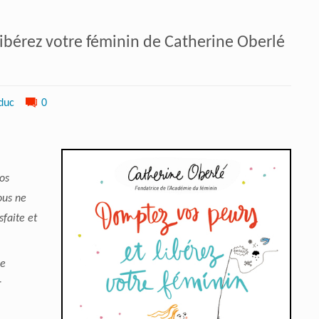
libérez votre féminin de Catherine Oberlé
duc
0
os
ous ne
sfaite et
de
r