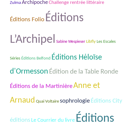
Archipoche
Challenge rentrée littéraire
Zulma
Éditions
Éditions Folio
L’Archipel
Les Escales
Sabine Wespieser
Libfly
Éditions Hėloïse
Séries
Éditions Belfond
d'Ormesson
Édition de la Table Ronde
Anne et
Éditions de la Martinière
Arnaud
sophrologie
Éditions City
Quai Voltaire
Éditions
éditions
Le Courrier du livre