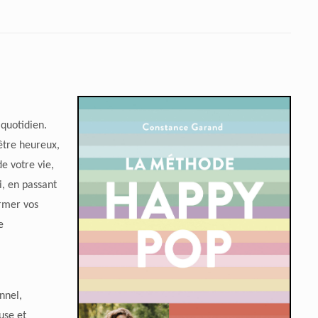
 quotidien.
être heureux,
e votre vie,
i, en passant
rmer vos
e
nnel,
use et