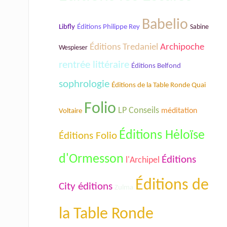
Babelio
Libfly
Éditions Philippe Rey
Sabine
Éditions Tredaniel
Archipoche
Wespieser
rentrée littéraire
Éditions Belfond
sophrologie
Éditions de la Table Ronde Quai
Folio
LP Conseils
Voltaire
méditation
Éditions Hėloïse
Éditions Folio
d'Ormesson
Éditions
l'Archipel
Éditions de
City éditions
Zulma
la Table Ronde