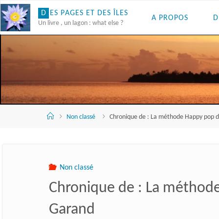
Skip
D
E
S
P
A
G
E
S
E
T
D
E
S
Î
L
E
S
A PROPOS
D
to
Un livre , un lagon : what else ?
content
Accueil
Non classé
Chronique de : La méthode Happy pop 
Non classé
Chronique de : La méthod
Garand