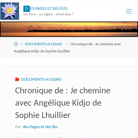
Skip
D
E
S
P
A
G
E
S
E
T
D
E
S
Î
L
E
S
to
Un livre , un lagon : what else ?
content
Accueil
DOCUMENTS et ESSAIS
Chronique de : Je chemine avec
Angélique Kidjo de Sophie Lhuillier
DOCUMENTS et ESSAIS
Chronique de : Je chemine
avec Angélique Kidjo de
Sophie Lhuillier
Par
des Pages et des îles