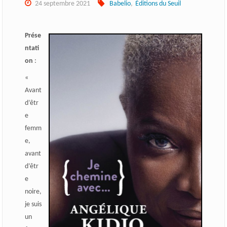
24 septembre 2021
Babelio
,
Éditions du Seuil
Prése
ntati
on
:
«
Avant
d’êtr
e
femm
e,
avant
d’êtr
e
noire,
je suis
un