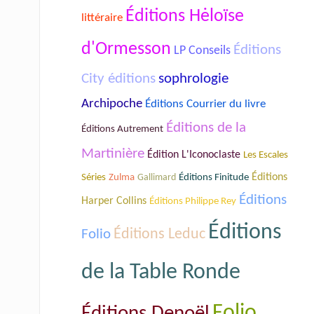
Éditions Hėloïse
littéraire
d'Ormesson
Éditions
LP Conseils
City éditions
sophrologie
Archipoche
Éditions Courrier du livre
Éditions de la
Éditions Autrement
Martinière
Édition L'Iconoclaste
Les Escales
Séries
Éditions
Zulma
Gallimard
Éditions Finitude
Éditions
Harper Collins
Éditions Philippe Rey
Éditions
Folio
Éditions Leduc
de la Table Ronde
Folio
Éditions Denoël