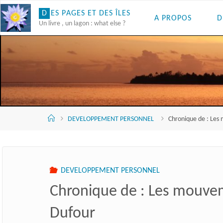
Skip
D
E
S
P
A
G
E
S
E
T
D
E
S
Î
L
E
S
A PROPOS
D
to
Un livre , un lagon : what else ?
content
Accueil
DEVELOPPEMENT PERSONNEL
Chronique de : Les
DEVELOPPEMENT PERSONNEL
Chronique de : Les mouvem
Dufour