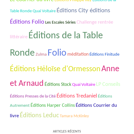
Éditions de la
Éditions Philippe Rey
Éditions City éditions
Table Ronde Quai Voltaire
Éditions Folio
Challenge rentrée
Les Escales Séries
Éditions de la Table
littéraire
Ronde
Folio
méditation
Zulma
Éditions Finitude
Anne
Éditions Hėloïse d'Ormesson
et Arnaud
LP Conseils
Éditions Stock
Quai Voltaire
Éditions Tredaniel
Éditions Presses de la Cité
Éditions
Éditions Courrier du
Éditions Harper Collins
Autrement
Éditions Leduc
livre
Tamara McKinley
ARTICLES RÉCENTS