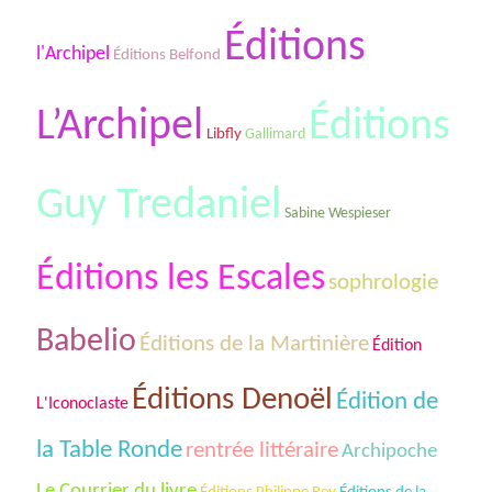
Éditions
l'Archipel
Éditions Belfond
L’Archipel
Éditions
Libfly
Gallimard
Guy Tredaniel
Sabine Wespieser
Éditions les Escales
sophrologie
Babelio
Éditions de la Martinière
Édition
Éditions Denoël
Édition de
L'Iconoclaste
la Table Ronde
rentrée littéraire
Archipoche
Le Courrier du livre