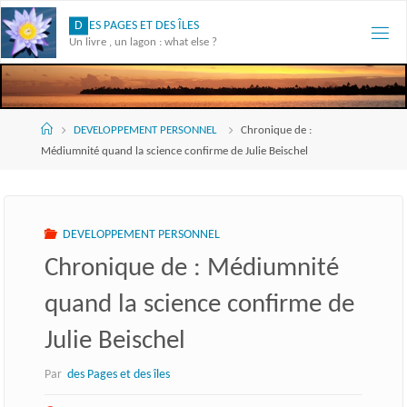
Skip
D
E
S
P
A
G
E
S
E
T
D
E
S
Î
L
E
S
to
Un livre , un lagon : what else ?
content
Accueil
DEVELOPPEMENT PERSONNEL
Chronique de :
Médiumnité quand la science confirme de Julie Beischel
DEVELOPPEMENT PERSONNEL
Chronique de : Médiumnité
quand la science confirme de
Julie Beischel
Par
des Pages et des îles