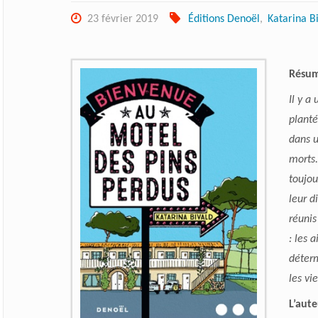
23 février 2019
Éditions Denoël
,
Katarina B
Résu
Il y a
planté
dans u
morts.
toujou
leur d
réunis
: les 
déterm
les vi
L’aute