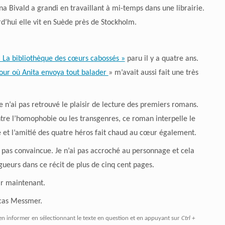
na Bivald a grandi en travaillant à mi-temps dans une librairie.
d’hui elle vit en Suède près de Stockholm.
 La bibliothèque des cœurs cabossés »
paru il y a quatre ans.
jour où Anita envoya tout balader
» m’avait aussi fait une très
je n’ai pas retrouvé le plaisir de lecture des premiers romans.
tre l’homophobie ou les transgenres, ce roman interpelle le
de et l’amitié des quatre héros fait chaud au cœur également.
 pas convaincue. Je n’ai pas accroché au personnage et cela
gueurs dans ce récit de plus de cinq cent pages.
ir maintenant.
ucas Messmer.
en informer en sélectionnant le texte en question et en appuyant sur
Ctrl +