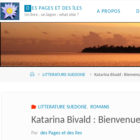
Skip
D
E
S
P
A
G
E
S
E
T
D
E
S
Î
L
E
S
A PROPOS
D
to
Un livre , un lagon : what else ?
content
Accueil
LITTERATURE SUEDOISE
Katarina Bivald : Bienven
LITTERATURE SUEDOISE
,
ROMANS
Katarina Bivald : Bienvenu
Par
des Pages et des îles