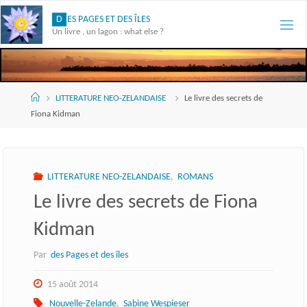
Skip
D
E
S
P
A
G
E
S
E
T
D
E
S
Î
L
E
S
to
Un livre , un lagon : what else ?
content
Accueil
LITTERATURE NEO-ZELANDAISE
Le livre des secrets de
Fiona Kidman
LITTERATURE NEO-ZELANDAISE
,
ROMANS
Le livre des secrets de Fiona
Kidman
Par
des Pages et des îles
15 août 2014
Nouvelle-Zelande
,
Sabine Wespieser