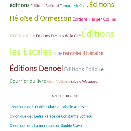
Éditions
éditions
Éditions Belfond
Tamara McKinley
Hėloïse d'Ormesson
Éditions Harper Collins
Éditions
Archipoche
Éditions Presses de la Cité
les Escales
rentrée littéraire
Libfly
Éditions Denoël
Éditions Folio
Le
Courrier du livre
Quai Voltaire
Sabine Wespieser
ARTICLES RÉCENTS
Chronique de : Oublier Klara d’Isabelle Autissier
Chronique de : Ledra Palace de Constantia Sotiriou
Chronique de : La menteuse de Sophie Stava