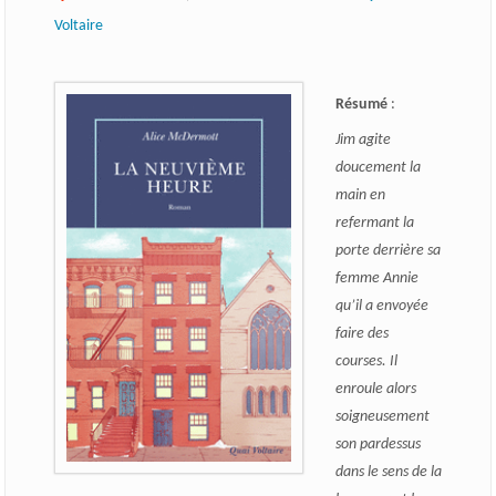
Voltaire
Résumé
:
Jim agite
doucement la
main en
refermant la
porte derrière sa
femme Annie
qu’il a envoyée
faire des
courses. Il
enroule alors
soigneusement
son pardessus
dans le sens de la