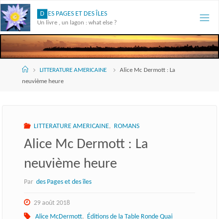
Skip
D
E
S
P
A
G
E
S
E
T
D
E
S
Î
L
E
S
to
Un livre , un lagon : what else ?
content
Accueil
LITTERATURE AMERICAINE
Alice Mc Dermott : La
neuvième heure
LITTERATURE AMERICAINE
,
ROMANS
Alice Mc Dermott : La
neuvième heure
Par
des Pages et des îles
29 août 2018
Alice McDermott
,
Éditions de la Table Ronde Quai