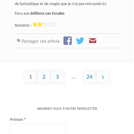
de fantastique et de magie que je n’ai pas retrouvés ici.
Paru aux
éditions Les Escales
Notation :
Partager cet article
…
1
2
3
24
Pagination
des
ABONNEZ-VOUS À NOTRE NEWSLETTER
publications
Prénom
*