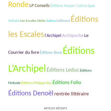
Ronde
LP Conseils
Éditions Harper Collins
Quai
Éditions
Les Escales Séries
Voltaire
Zulma
Gallimard
les Escales
Archipoche
Le
l'Archipel
Éditions
Courrier du livre
Éditions Stock
L’Archipel
Éditions Leduc
Éditions
Éditions Folio
Finitude
Éditions Philippe Rey
Éditions Denoël
rentrée littéraire
ARTICLES RÉCENTS