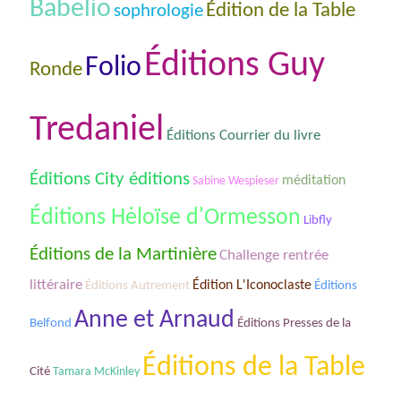
Babelio
Édition de la Table
sophrologie
Éditions Guy
Folio
Ronde
Tredaniel
Éditions Courrier du livre
Éditions City éditions
méditation
Sabine Wespieser
Éditions Hėloïse d'Ormesson
Libfly
Éditions de la Martinière
Challenge rentrée
littéraire
Édition L'Iconoclaste
Éditions Autrement
Éditions
Anne et Arnaud
Belfond
Éditions Presses de la
Éditions de la Table
Cité
Tamara McKinley