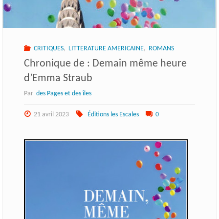
CRITIQUES
,
LITTERATURE AMERICAINE
,
ROMANS
Chronique de : Demain même heure
d’Emma Straub
Par
des Pages et des îles
21 avril 2023
Éditions les Escales
0