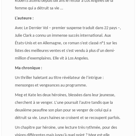
Roberts attend depuis dix ans le retour à Los Angeles de la
femme qui a détruit sa vie …
L’auteure :
Avec Le Dernier Vol – premier suspense traduit dans 22 pays –,
Julie Clark a connu un immense succès international. Aux
États-Unis et en Allemagne, ce roman s’est classé n°1 sur les
listes des meilleures ventes et s’est vendu à plus d’un demi-
million d’exemplaires. Elle vit à Los Angeles.
Ma chronique :
Un thriller haletant au titre révélateur de l’intrigue :
mensonges et vengeances au programme.
Meg et Kate les deux héroïnes, blessées dans leur jeunesse,
cherchent à se venger. L’une poursuit l’autre tandis que la
deuxième peaufine son plan pour se venger de celui qui a
détruit sa vie. Leurs haines se croisent et se recoupent parfois.
Un chapitre par héroïne, une lecture très rythmée, pour des
visions différentes mais jusqu’à quel point ? Meg est-elle