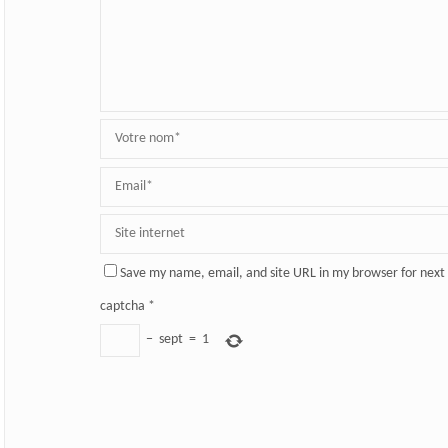
Save my name, email, and site URL in my browser for next
captcha
*
−
sept
=
1