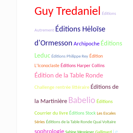
Guy Tredaniel
Éditions
Éditions Hėloïse
Autrement
d'Ormesson
Éditions
Archipoche
Leduc
Édition
Éditions Philippe Rey
L'Iconoclaste
Éditions Harper Collins
Édition de la Table Ronde
Éditions de
Challenge rentrée littéraire
Babelio
la Martinière
Éditions
Courrier du livre
Éditions Stock
Les Escales
Séries
Éditions de la Table Ronde Quai Voltaire
sophrologie
Le
Sabine Wespieser
Gallimard