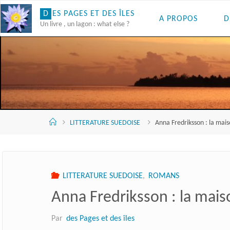
Skip
D
E
S
P
A
G
E
S
E
T
D
E
S
Î
L
E
S
A PROPOS
D
to
Un livre , un lagon : what else ?
content
Accueil
LITTERATURE SUEDOISE
Anna Fredriksson : la mai
LITTERATURE SUEDOISE
,
ROMANS
Anna Fredriksson : la mai
Par
des Pages et des îles