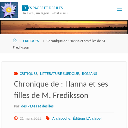
Skip
D
E
S
P
A
G
E
S
E
T
D
E
S
Î
L
E
S
to
Un livre , un lagon : what else ?
content
Accueil
CRITIQUES
Chronique de : Hanna et ses filles de M.
Frediksson
CRITIQUES
,
LITTERATURE SUEDOISE
,
ROMANS
Chronique de : Hanna et ses
filles de M. Frediksson
Par
des Pages et des îles
21 mars 2022
Archipoche
,
Éditions L’Archipel