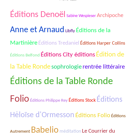
Éditions Denoël
Archipoche
Sabine Wespieser
Anne et Arnaud
Éditions de la
Libfly
Martinière
Éditions Tredaniel
Éditions Harper Collins
Édition de
Éditions City éditions
Éditions Belfond
la Table Ronde
sophrologie
rentrée littéraire
Éditions de la Table Ronde
Folio
Éditions
Éditions Stock
Éditions Philippe Rey
Hėloïse d'Ormesson
Éditions Folio
Éditions
Babelio
Le Courrier du
méditation
Autrement