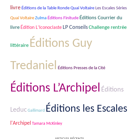
livre
Éditions de la Table Ronde Quai Voltaire
Les Escales Séries
Éditions Courrier du
Quai Voltaire
Zulma
Éditions Finitude
livre
LP Conseils
Challenge rentrée
Édition L'Iconoclaste
Éditions Guy
littéraire
Tredaniel
Éditions Presses de la Cité
Éditions L’Archipel
Éditions
Éditions les Escales
Leduc
Gallimard
l'Archipel
Tamara McKinley
ARTICLES RÉCENTS