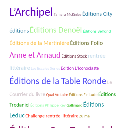
L’Archipel
Éditions City
Tamara McKinley
Éditions Denoël
éditions
Éditions Belfond
Éditions Folio
Éditions de la Martinière
Anne et Arnaud
rentrée
Éditions Stock
littéraire
Les Escales Séries
Édition L'Iconoclaste
Éditions de la Table Ronde
Le
Courrier du livre
Éditions
Quai Voltaire
Éditions Finitude
Éditions
Tredaniel
Éditions Philippe Rey
Gallimard
Leduc
Challenge rentrée littéraire
Zulma