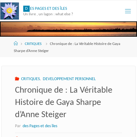
Skip
D
E
S
P
A
G
E
S
E
T
D
E
S
Î
L
E
S
to
Un livre , un lagon : what else ?
content
Accueil
CRITIQUES
Chronique de : La Véritable Histoire de Gaya
Sharpe d’Anne Steiger
CRITIQUES
,
DEVELOPPEMENT PERSONNEL
Chronique de : La Véritable
Histoire de Gaya Sharpe
d’Anne Steiger
Par
des Pages et des îles