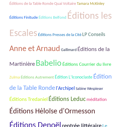
Éditions de la Table Ronde Quai Voltaire
Tamara McKinley
Éditions les
Éditions Finitude
Éditions Belfond
Escales
LP Conseils
Éditions Presses de la Cité
Anne et Arnaud
Éditions de la
Gallimard
Babelio
Martinière
Éditions Courrier du livre
Édition
Édition L'Iconoclaste
Zulma
Éditions Autrement
de la Table Ronde
l'Archipel
Sabine Wespieser
Éditions Leduc
Éditions Tredaniel
méditation
Éditions Hėloïse d'Ormesson
Éditions Denoël
rentrée littéraire
Le