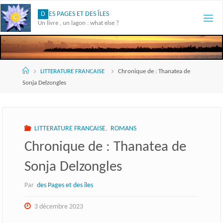
Skip
D
E
S
P
A
G
E
S
E
T
D
E
S
Î
L
E
S
to
Un livre , un lagon : what else ?
content
Accueil
LITTERATURE FRANCAISE
Chronique de : Thanatea de
Sonja Delzongles
LITTERATURE FRANCAISE
,
ROMANS
Chronique de : Thanatea de
Sonja Delzongles
Par
des Pages et des îles
3 décembre 2023