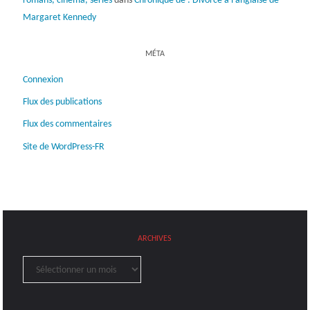
romans, cinéma, séries
dans
Chronique de : Divorce à l’anglaise de
Margaret Kennedy
MÉTA
Connexion
Flux des publications
Flux des commentaires
Site de WordPress-FR
ARCHIVES
Archives