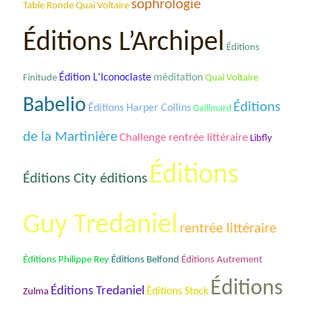
sophrologie
Table Ronde Quai Voltaire
Éditions L’Archipel
Éditions
Édition L'Iconoclaste
méditation
Finitude
Quai Voltaire
Babelio
Éditions
Éditions Harper Collins
Gallimard
de la Martinière
Challenge rentrée littéraire
Libfly
Éditions
Éditions City éditions
Guy Tredaniel
rentrée littéraire
Éditions Philippe Rey
Éditions Belfond
Éditions Autrement
Éditions
Éditions Tredaniel
Éditions Stock
Zulma