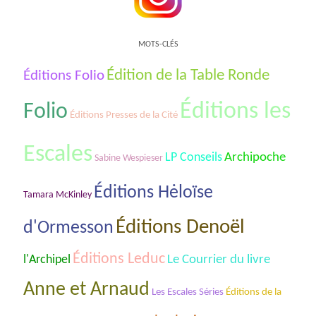
MOTS-CLÉS
Édition de la Table Ronde
Éditions Folio
Éditions les
Folio
Éditions Presses de la Cité
Escales
Archipoche
LP Conseils
Sabine Wespieser
Éditions Hėloïse
Tamara McKinley
Éditions Denoël
d'Ormesson
Éditions Leduc
Le Courrier du livre
l'Archipel
Anne et Arnaud
Les Escales Séries
Éditions de la