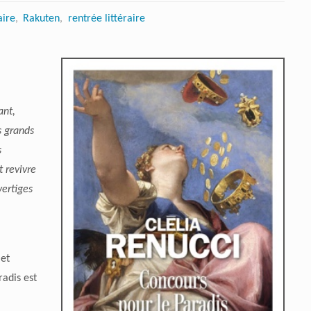
aire
,
Rakuten
,
rentrée littéraire
ant,
s grands
s
t revivre
vertiges
 et
radis est