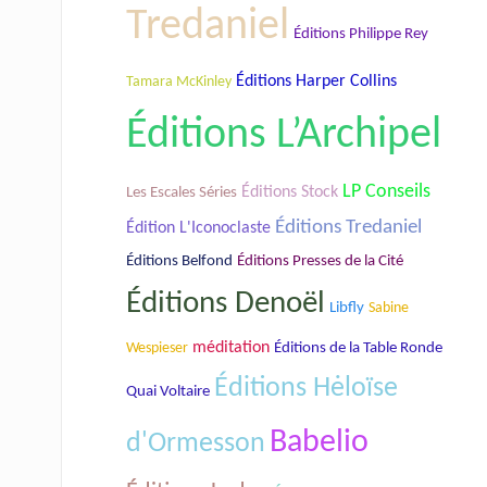
Tredaniel
Éditions Philippe Rey
Éditions Harper Collins
Tamara McKinley
Éditions L’Archipel
LP Conseils
Les Escales Séries
Éditions Stock
Éditions Tredaniel
Édition L'Iconoclaste
Éditions Belfond
Éditions Presses de la Cité
Éditions Denoël
Libfly
Sabine
méditation
Éditions de la Table Ronde
Wespieser
Éditions Hėloïse
Quai Voltaire
Babelio
d'Ormesson