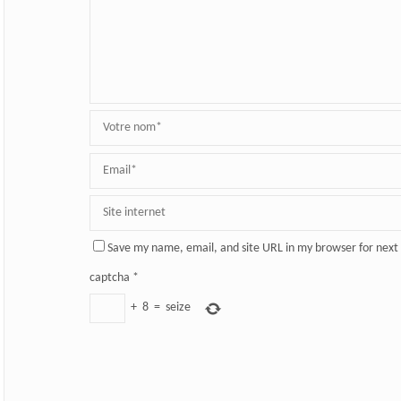
Save my name, email, and site URL in my browser for next
captcha
*
+
8
=
seize