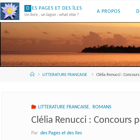
Skip
D
E
S
P
A
G
E
S
E
T
D
E
S
Î
L
E
S
A PROPOS
D
to
Un livre , un lagon : what else ?
content
Accueil
LITTERATURE FRANCAISE
Clélia Renucci : Concours
LITTERATURE FRANCAISE
,
ROMANS
Clélia Renucci : Concours p
Par
des Pages et des îles