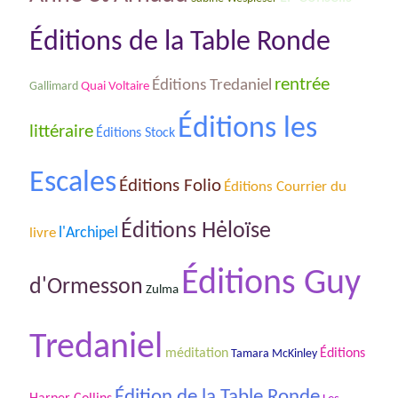
Éditions de la Table Ronde
rentrée
Éditions Tredaniel
Gallimard
Quai Voltaire
Éditions les
littéraire
Éditions Stock
Escales
Éditions Folio
Éditions Courrier du
Éditions Hėloïse
livre
l'Archipel
Éditions Guy
d'Ormesson
Zulma
Tredaniel
méditation
Éditions
Tamara McKinley
Édition de la Table Ronde