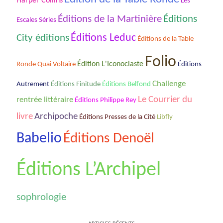
Harper Collins
Les
Éditions
Éditions de la Martinière
Escales Séries
City éditions
Éditions Leduc
Éditions de la Table
Folio
Ronde Quai Voltaire
Édition L'Iconoclaste
Éditions
Challenge
Autrement
Éditions Finitude
Éditions Belfond
Le Courrier du
rentrée littéraire
Éditions Philippe Rey
livre
Archipoche
Éditions Presses de la Cité
Libfly
Babelio
Éditions Denoël
Éditions L’Archipel
sophrologie