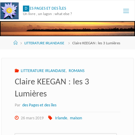
Skip
D
E
S
P
A
G
E
S
E
T
D
E
S
Î
L
E
S
to
Un livre , un lagon : what else ?
content
Accueil
LITTERATURE IRLANDAISE
Claire KEEGAN : les 3 Lumières
LITTERATURE IRLANDAISE
,
ROMANS
Claire KEEGAN : les 3
Lumières
Par
des Pages et des îles
26 mars 2019
Irlande
,
maison