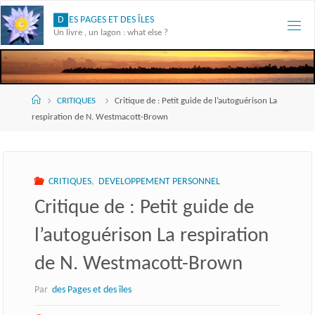
Skip
D
E
S
P
A
G
E
S
E
T
D
E
S
Î
L
E
S
to
Un livre , un lagon : what else ?
content
Accueil
CRITIQUES
Critique de : Petit guide de l’autoguérison La
respiration de N. Westmacott-Brown
CRITIQUES
,
DEVELOPPEMENT PERSONNEL
Critique de : Petit guide de
l’autoguérison La respiration
de N. Westmacott-Brown
Par
des Pages et des îles