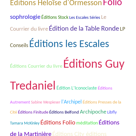
Folio
Éditions Hėloïse d'Ormesson
sophrologie
Le
Éditions Stock
Les Escales Séries
Édition de la Table Ronde
Courrier du livre
LP
Éditions les Escales
Conseils
Éditions Guy
Éditions Courrier du livre
Tredaniel
Édition L'Iconoclaste
Éditions
l'Archipel
Autrement
Sabine Wespieser
Éditions Presses de la
Archipoche
Cité
Éditions Finitude
Éditions Belfond
Libfly
Éditions Folio
Éditions
méditation
Tamara McKinley
Éditions City éditions
de la Martinière