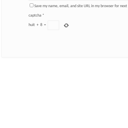
Save my name, email, and site URL in my browser for next
captcha
*
huit
+
8
=