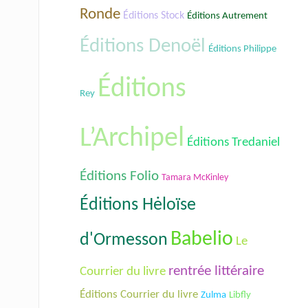
Ronde
Éditions Stock
Éditions Autrement
Éditions Denoël
Éditions Philippe
Éditions
Rey
L’Archipel
Éditions Tredaniel
Éditions Folio
Tamara McKinley
Éditions Hėloïse
Babelio
d'Ormesson
Le
rentrée littéraire
Courrier du livre
Éditions Courrier du livre
Zulma
Libfly