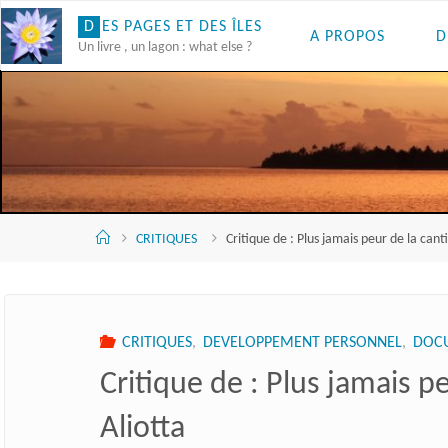
Skip
D
E
S
P
A
G
E
S
E
T
D
E
S
Î
L
E
S
A PROPOS
D
to
Un livre , un lagon : what else ?
content
Accueil
CRITIQUES
Critique de : Plus jamais peur de la cant
CRITIQUES
,
DEVELOPPEMENT PERSONNEL
,
DOCU
Critique de : Plus jamais p
Aliotta