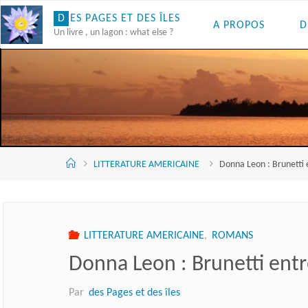
Skip
D
E
S
P
A
G
E
S
E
T
D
E
S
Î
L
E
S
A PROPOS
D
to
Un livre , un lagon : what else ?
content
Accueil
LITTERATURE AMERICAINE
Donna Leon : Brunetti e
LITTERATURE AMERICAINE
,
ROMANS
Donna Leon : Brunetti entre
Par
des Pages et des îles