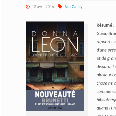
12 avril 2016
Net Galley
Résumé
:
Guido Brun
rapports, 
d’une pres
et de gra
disparu. 
plusieurs 
chose ne c
commence p
bibliothèq
quand l’un