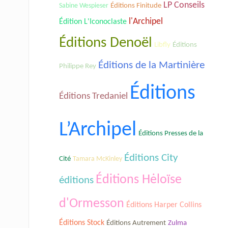
LP Conseils
Sabine Wespieser
Éditions Finitude
l'Archipel
Édition L'Iconoclaste
Éditions Denoël
Libfly
Éditions
Éditions de la Martinière
Philippe Rey
Éditions
Éditions Tredaniel
L’Archipel
Éditions Presses de la
Éditions City
Cité
Tamara McKinley
Éditions Hėloïse
éditions
d'Ormesson
Éditions Harper Collins
Éditions Stock
Éditions Autrement
Zulma