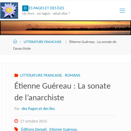
Skip
D
E
S
P
A
G
E
S
E
T
D
E
S
Î
L
E
S
to
Un livre , un lagon : what else ?
content
Accueil
LITTERATURE FRANCAISE
Étienne Guéreau : La sonate de
l’anarchiste
LITTERATURE FRANCAISE
,
ROMANS
Étienne Guéreau : La sonate
de l’anarchiste
Par
des Pages et des îles
27 octobre 2015
Éditions Denoël
,
Etienne Guéreau