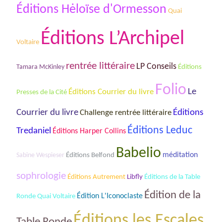
Éditions Hėloïse d'Ormesson
Quai
Éditions L’Archipel
Voltaire
rentrée littéraire
LP Conseils
Tamara McKinley
Éditions
Folio
Le
Éditions Courrier du livre
Presses de la Cité
Courrier du livre
Éditions
Challenge rentrée littéraire
Éditions Leduc
Tredaniel
Éditions Harper Collins
Babelio
méditation
Sabine Wespieser
Éditions Belfond
sophrologie
Éditions de la Table
Éditions Autrement
Libfly
Édition de la
Ronde Quai Voltaire
Édition L'Iconoclaste
Éditions les Escales