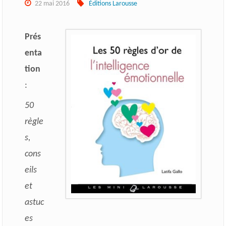
22 mai 2016
Éditions Larousse
Prés
enta
tion
:
50
règle
s,
cons
eils
et
astuc
es