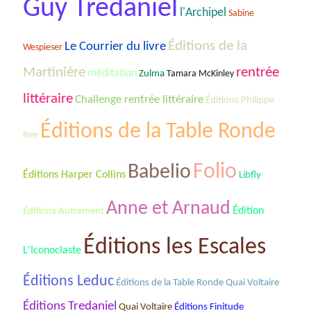
Guy Tredaniel
l'Archipel
Sabine
Éditions de la
Le Courrier du livre
Wespieser
rentrée
Martinière
méditation
Zulma
Tamara McKinley
littéraire
Challenge rentrée littéraire
Éditions Philippe
Éditions de la Table Ronde
Rey
Folio
Babelio
Éditions Harper Collins
Libfly
Anne et Arnaud
Édition
Éditions Autrement
Éditions les Escales
L'Iconoclaste
Éditions Leduc
Éditions de la Table Ronde Quai Voltaire
Éditions Tredaniel
Quai Voltaire
Éditions Finitude