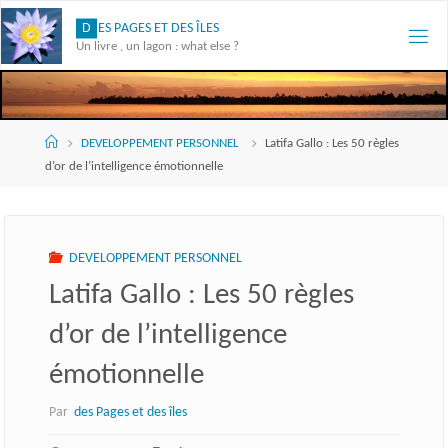
Skip
D
E
S
P
A
G
E
S
E
T
D
E
S
Î
L
E
S
to
Un livre , un lagon : what else ?
content
Accueil
DEVELOPPEMENT PERSONNEL
Latifa Gallo : Les 50 règles
d’or de l’intelligence émotionnelle
DEVELOPPEMENT PERSONNEL
Latifa Gallo : Les 50 règles
d’or de l’intelligence
émotionnelle
Par
des Pages et des îles