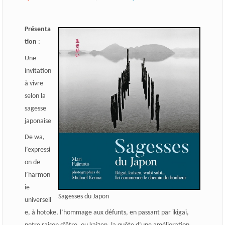
Présenta
tion
:
Une
invitation
à vivre
selon la
sagesse
japonaise
De wa,
l’expressi
on de
l’harmon
ie
Sagesses du Japon
universell
e, à hotoke, l’hommage aux défunts, en passant par ikigai,