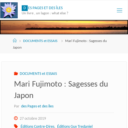
Skip
D
E
S
P
A
G
E
S
E
T
D
E
S
Î
L
E
S
to
Un livre , un lagon : what else ?
content
Accueil
DOCUMENTS et ESSAIS
Mari Fujimoto : Sagesses du
Japon
DOCUMENTS et ESSAIS
Mari Fujimoto : Sagesses du
Japon
Par
des Pages et des îles
27 octobre 2019
Éditions Contre-Dires
,
Éditions Guy Tredaniel