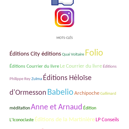
MOTS-CLÉS
Folio
Éditions City éditions
Quai Voltaire
Le Courrier du livre
Éditions Courrier du livre
Éditions
Éditions Hėloïse
Philippe Rey
Zulma
Babelio
d'Ormesson
Archipoche
Gallimard
Anne et Arnaud
méditation
Édition
Éditions de la Martinière
LP Conseils
L'Iconoclaste