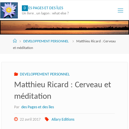
Skip
D
E
S
P
A
G
E
S
E
T
D
E
S
Î
L
E
S
to
Un livre , un lagon : what else ?
content
Accueil
DEVELOPPEMENT PERSONNEL
Matthieu Ricard : Cerveau
et méditation
DEVELOPPEMENT PERSONNEL
Matthieu Ricard : Cerveau et
méditation
Par
des Pages et des îles
22 avril 2017
Allary Editions