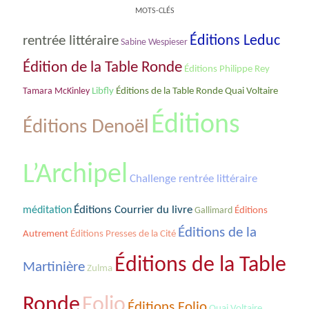
MOTS-CLÉS
rentrée littéraire
Éditions Leduc
Sabine Wespieser
Édition de la Table Ronde
Éditions Philippe Rey
Éditions de la Table Ronde Quai Voltaire
Tamara McKinley
Libfly
Éditions
Éditions Denoël
L’Archipel
Challenge rentrée littéraire
Éditions Courrier du livre
méditation
Gallimard
Éditions
Éditions de la
Autrement
Éditions Presses de la Cité
Éditions de la Table
Martinière
Zulma
Ronde
Folio
Éditions Folio
Quai Voltaire