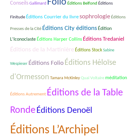
Folio
Conseils
Gallimard
Éditions Belfond
Éditions
sophrologie
Éditions Courrier du livre
Finitude
Éditions
Éditions City éditions
Édition
Presses de la Cité
Éditions Tredaniel
L'Iconoclaste
Éditions Harper Collins
Éditions de la Martinière
Éditions Stock
Sabine
Éditions Hėloïse
Éditions Folio
Wespieser
d'Ormesson
méditation
Tamara McKinley
Quai Voltaire
Éditions de la Table
Éditions Autrement
Ronde
Éditions Denoël
Éditions L’Archipel