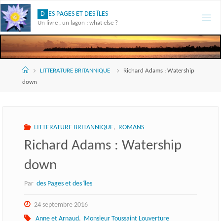
Skip
D
E
S
P
A
G
E
S
E
T
D
E
S
Î
L
E
S
to
Un livre , un lagon : what else ?
content
Accueil
LITTERATURE BRITANNIQUE
Richard Adams : Watership
down
LITTERATURE BRITANNIQUE
,
ROMANS
Richard Adams : Watership
down
Par
des Pages et des îles
24 septembre 2016
Anne et Arnaud
,
Monsieur Toussaint Louverture