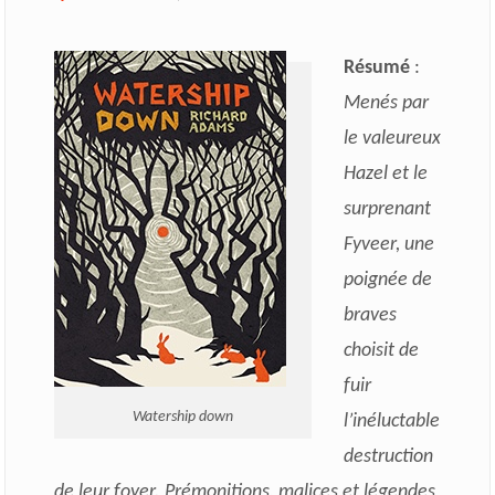
Résumé
:
Menés par
le valeureux
Hazel et le
surprenant
Fyveer, une
poignée de
braves
choisit de
fuir
Watership down
l’inéluctable
destruction
de leur foyer. Prémonitions, malices et légendes