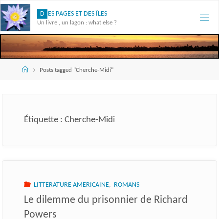
Skip
D
E
S
P
A
G
E
S
E
T
D
E
S
Î
L
E
S
to
Un livre , un lagon : what else ?
content
Accueil
Posts tagged "Cherche-Midi"
Étiquette :
Cherche-Midi
LITTERATURE AMERICAINE
,
ROMANS
Le dilemme du prisonnier de Richard
Powers