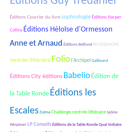
Éditions Guy Tredaniel
sophrologie
Éditions Courrier du livre
Éditions Harper
Éditions Hėloïse d'Ormesson
Collins
Anne et Arnaud
Archipoche
Éditions Belfond
Folio
rentrée littéraire
l'Archipel
Gallimard
Babelio
Édition de
Éditions City éditions
Éditions les
la Table Ronde
Escales
Challenge rentrée littéraire
Zulma
Sabine
LP Conseils
Éditions de la Table Ronde Quai Voltaire
Wespieser