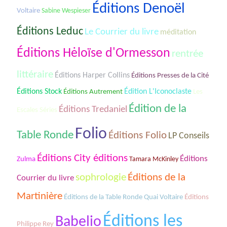
Éditions Denoël
Voltaire
Sabine Wespieser
Éditions Leduc
Le Courrier du livre
méditation
Éditions Hėloïse d'Ormesson
rentrée
littéraire
Éditions Harper Collins
Éditions Presses de la Cité
Éditions Stock
Édition L'Iconoclaste
Les
Éditions Autrement
Édition de la
Éditions Tredaniel
Escales Séries
Folio
Table Ronde
Éditions Folio
LP Conseils
Éditions City éditions
Éditions
Zulma
Tamara McKinley
sophrologie
Éditions de la
Courrier du livre
Martinière
Éditions de la Table Ronde Quai Voltaire
Éditions
Éditions les
Babelio
Philippe Rey