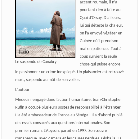
accent roumain, il n’a
pourtant rien à faire au
Quai d’Orsay. D’ailleurs,
lui qui déteste la chaleur,
on l’a envoyé végéter en
Guinée où il prend son
mal en patience.
Tout à
coup survient la seule
Le suspendu de Conakry
chose qui puisse encore
le passionner : un crime inexpliqué. Un plaisancier est retrouvé
mort, suspendu au mât de son voilier.
L’auteur :
Médecin, engagé dans l’action humanitaire, Jean-Christophe
Rufin a occupé plusieurs postes de responsabilité à l’étranger.
Il a été ambassadeur de France au Sénégal. Il a d’abord publié
des essais consacrés aux questions internationales. Son
premier roman, L’Abyssin, paraît en 1997. Son œuvre
romanesque, avec Asmara et les causes perdues, Globalia, La