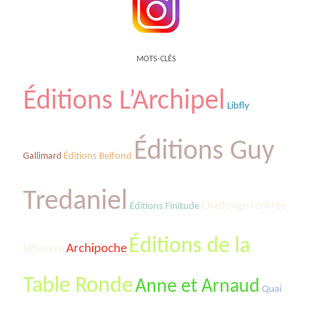
MOTS-CLÉS
Éditions L’Archipel
Libfly
Éditions Guy
Gallimard
Éditions Belfond
Tredaniel
Challenge rentrée
Éditions Finitude
Éditions de la
Archipoche
littéraire
Table Ronde
Anne et Arnaud
Quai