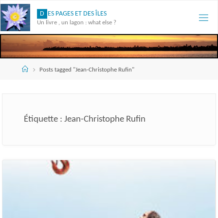
Skip
D
E
S
P
A
G
E
S
E
T
D
E
S
Î
L
E
S
to
Un livre , un lagon : what else ?
content
Accueil
Posts tagged "Jean-Christophe Rufin"
Étiquette :
Jean-Christophe Rufin