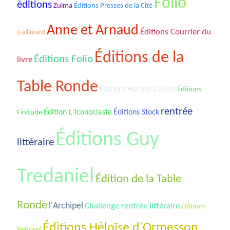
Folio
éditions
Zulma
Éditions Presses de la Cité
Anne et Arnaud
Éditions Courrier du
Gallimard
Éditions de la
Éditions Folio
livre
Table Ronde
Éditions Harper Collins
Éditions
rentrée
Édition L'Iconoclaste
Éditions Stock
Finitude
Éditions Guy
littéraire
Tredaniel
Édition de la Table
Ronde
l'Archipel
Challenge rentrée littéraire
Éditions
Éditions Hėloïse d'Ormesson
Belfond