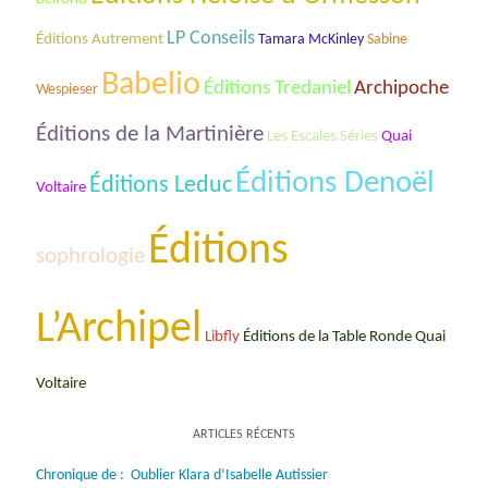
LP Conseils
Éditions Autrement
Tamara McKinley
Sabine
Babelio
Éditions Tredaniel
Archipoche
Wespieser
Éditions de la Martinière
Les Escales Séries
Quai
Éditions Denoël
Éditions Leduc
Voltaire
Éditions
sophrologie
L’Archipel
Éditions de la Table Ronde Quai
Libfly
Voltaire
ARTICLES RÉCENTS
Chronique de : Oublier Klara d’Isabelle Autissier