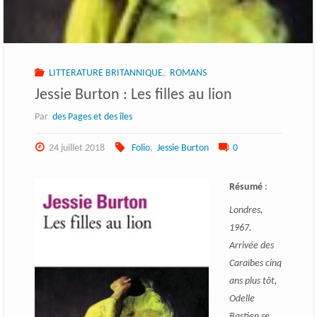
LITTERATURE BRITANNIQUE
,
ROMANS
Jessie Burton : Les filles au lion
Par
des Pages et des îles
24 juillet 2018
Folio
,
Jessie Burton
0
Résumé
:
Londres,
1967.
Arrivée des
Caraïbes cinq
ans plus tôt,
Odelle
Bastien se