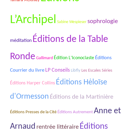
Tamara McKinley
L’Archipel
sophrologie
Sabine Wespieser
Éditions de la Table
méditation
Ronde
Éditions
Édition L'Iconoclaste
Gallimard
Courrier du livre
LP Conseils
Les Escales Séries
Libfly
Éditions Hėloïse
Éditions Harper Collins
d'Ormesson
Éditions de la Martinière
Anne et
Éditions Presses de la Cité
Éditions Autrement
Éditions
Arnaud
rentrée littéraire