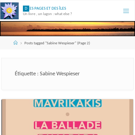
Skip
D
E
S
P
A
G
E
S
E
T
D
E
S
Î
L
E
S
to
Un livre , un lagon : what else ?
content
Accueil
Posts tagged "Sabine Wespieser"
(Page 2)
Étiquette :
Sabine Wespieser