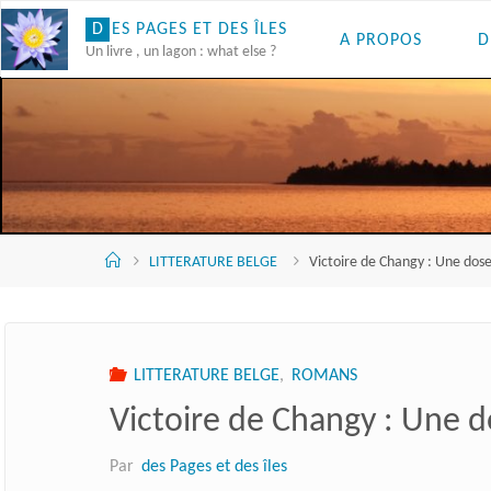
Skip
D
E
S
P
A
G
E
S
E
T
D
E
S
Î
L
E
S
A PROPOS
D
to
Un livre , un lagon : what else ?
content
Accueil
LITTERATURE BELGE
Victoire de Changy : Une dos
LITTERATURE BELGE
,
ROMANS
Victoire de Changy : Une 
Par
des Pages et des îles