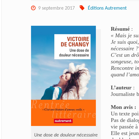
9 septembre 2017
Éditions Autrement
Résumé
:
« Mais je su
Je suis quoi
nécessaire ?
C’est un drôl
songeuse, tou
Rencontre in
quand l’amou
L’auteur
:
Journaliste 
Mon avis :
Un texte poi
Pas de dialo
vie passée à 
Elle est jeun
Une dose de douleur nécessaire