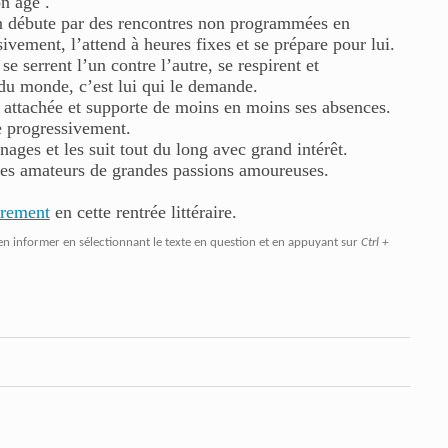
n âge .
n débute par des rencontres non programmées en
vement, l’attend à heures fixes et se prépare pour lui.
se serrent l’un contre l’autre, se respirent et
t du monde, c’est lui qui le demande.
ès attachée et supporte de moins en moins ses absences.
e progressivement.
ages et les suit tout du long avec grand intérêt.
 les amateurs de grandes passions amoureuses.
trement
en cette rentrée littéraire.
en informer en sélectionnant le texte en question et en appuyant sur
Ctrl +