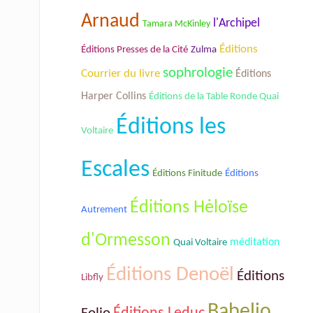
Arnaud
l'Archipel
Tamara McKinley
Éditions
Éditions Presses de la Cité
Zulma
sophrologie
Courrier du livre
Éditions
Harper Collins
Éditions de la Table Ronde Quai
Éditions les
Voltaire
Escales
Éditions Finitude
Éditions
Éditions Hėloïse
Autrement
d'Ormesson
méditation
Quai Voltaire
Éditions Denoël
Éditions
Libfly
Babelio