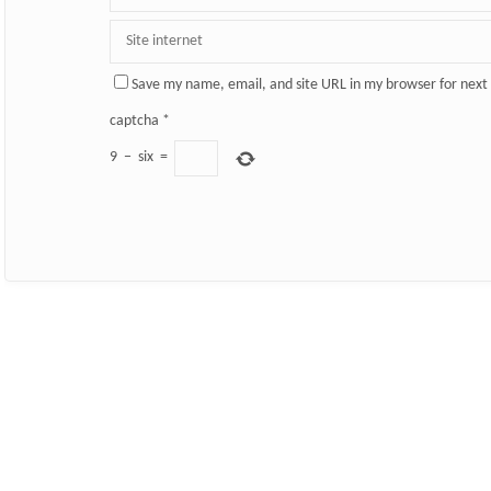
Save my name, email, and site URL in my browser for next
captcha
*
9
−
six
=