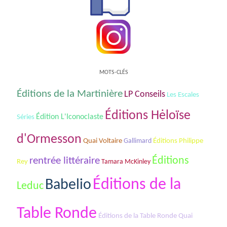
MOTS-CLÉS
Éditions de la Martinière
LP Conseils
Les Escales
Éditions Hėloïse
Séries
Édition L'Iconoclaste
d'Ormesson
Quai Voltaire
Gallimard
Éditions Philippe
rentrée littéraire
Éditions
Rey
Tamara McKinley
Éditions de la
Babelio
Leduc
Table Ronde
Éditions de la Table Ronde Quai