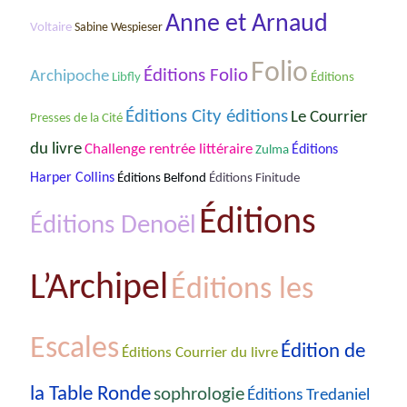
Anne et Arnaud
Voltaire
Sabine Wespieser
Folio
Éditions Folio
Archipoche
Libfly
Éditions
Éditions City éditions
Le Courrier
Presses de la Cité
du livre
Challenge rentrée littéraire
Éditions
Zulma
Harper Collins
Éditions Belfond
Éditions Finitude
Éditions
Éditions Denoël
L’Archipel
Éditions les
Escales
Édition de
Éditions Courrier du livre
la Table Ronde
sophrologie
Éditions Tredaniel