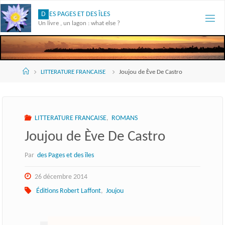
Skip
D
E
S
P
A
G
E
S
E
T
D
E
S
Î
L
E
S
to
Un livre , un lagon : what else ?
content
Accueil
LITTERATURE FRANCAISE
Joujou de Ève De Castro
LITTERATURE FRANCAISE
,
ROMANS
Joujou de Ève De Castro
Par
des Pages et des îles
26 décembre 2014
Éditions Robert Laffont
,
Joujou