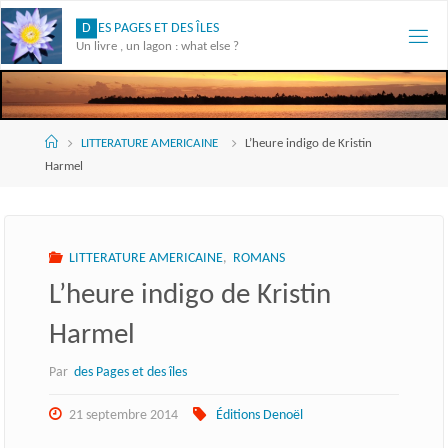
Skip
D
E
S
P
A
G
E
S
E
T
D
E
S
Î
L
E
S
to
Un livre , un lagon : what else ?
content
Accueil
LITTERATURE AMERICAINE
L’heure indigo de Kristin
Harmel
LITTERATURE AMERICAINE
,
ROMANS
L’heure indigo de Kristin
Harmel
Par
des Pages et des îles
21 septembre 2014
Éditions Denoël