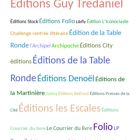
Éditions Guy Tredaniel
Éditions Folio
Éditions Stock
Édition L'Iconoclaste
Libfly
Édition de la Table
Challenge rentrée littéraire
Ronde
Éditions City
Archipoche
l'Archipel
Éditions de la Table
éditions
Ronde
Éditions Denoël
Éditions de
la Martinière
Zulma
Éditions Belfond
Éditions Presses de la
Éditions les Escales
Éditions
Cité
Folio
Le Courrier du livre
Courrier du livre
LP