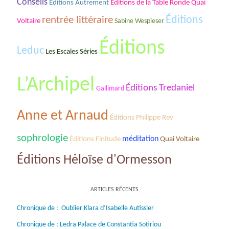
Conseils
Éditions de la Table Ronde Quai
Éditions Autrement
rentrée littéraire
Éditions
Voltaire
Sabine Wespieser
Éditions
Leduc
Les Escales Séries
L’Archipel
Éditions Tredaniel
Gallimard
Anne et Arnaud
Éditions Philippe Rey
sophrologie
méditation
Éditions Finitude
Quai Voltaire
Éditions Hėloïse d'Ormesson
ARTICLES RÉCENTS
Chronique de : Oublier Klara d’Isabelle Autissier
Chronique de : Ledra Palace de Constantia Sotiriou