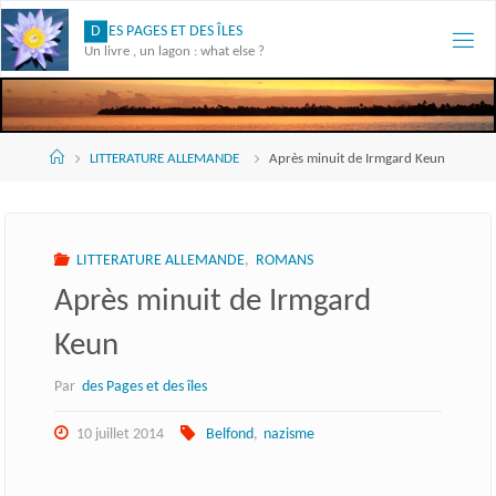
Skip
D
E
S
P
A
G
E
S
E
T
D
E
S
Î
L
E
S
to
Un livre , un lagon : what else ?
content
Accueil
LITTERATURE ALLEMANDE
Après minuit de Irmgard Keun
LITTERATURE ALLEMANDE
,
ROMANS
Après minuit de Irmgard
Keun
Par
des Pages et des îles
10 juillet 2014
Belfond
,
nazisme