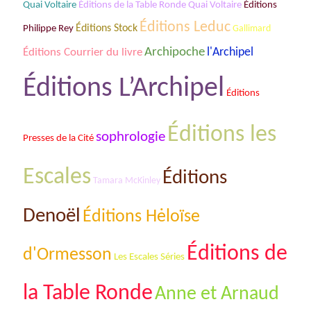
Éditions de la Table Ronde Quai Voltaire
Quai Voltaire
Éditions
Éditions Leduc
Éditions Stock
Philippe Rey
Gallimard
Archipoche
Éditions Courrier du livre
l'Archipel
Éditions L’Archipel
Éditions
Éditions les
sophrologie
Presses de la Cité
Escales
Éditions
Tamara McKinley
Denoël
Éditions Hėloïse
Éditions de
d'Ormesson
Les Escales Séries
la Table Ronde
Anne et Arnaud