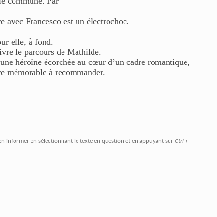
 vie commune. Par
re avec Francesco est un électrochoc
.
ur elle, à fond.
ivre le parcours de Mathilde.
 une héroïne écorchée au cœur d’un cadre romantique,
ture mémorable à recommander.
en informer en sélectionnant le texte en question et en appuyant sur
Ctrl +