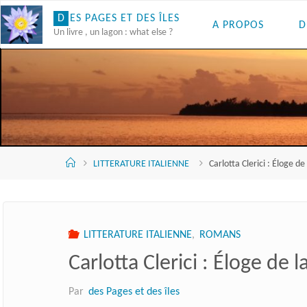
Skip
D
E
S
P
A
G
E
S
E
T
D
E
S
Î
L
E
S
A PROPOS
D
to
Un livre , un lagon : what else ?
content
Accueil
LITTERATURE ITALIENNE
Carlotta Clerici : Éloge de
LITTERATURE ITALIENNE
,
ROMANS
Carlotta Clerici : Éloge de 
Par
des Pages et des îles