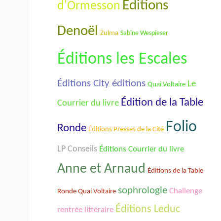
Éditions
d'Ormesson
Denoël
Zulma
Sabine Wespieser
Éditions les Escales
Éditions City éditions
Le
Quai Voltaire
Édition de la Table
Courrier du livre
Folio
Ronde
Éditions Presses de la Cité
LP Conseils
Éditions Courrier du livre
Anne et Arnaud
Éditions de la Table
sophrologie
Challenge
Ronde Quai Voltaire
Éditions Leduc
rentrée littéraire