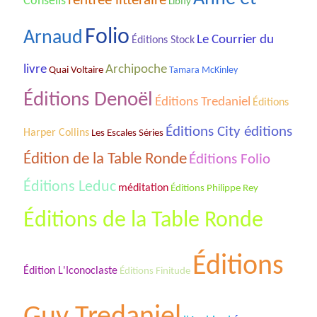
rentrée littéraire
Conseils
Libfly
Folio
Arnaud
Le Courrier du
Éditions Stock
livre
Archipoche
Quai Voltaire
Tamara McKinley
Éditions Denoël
Éditions Tredaniel
Éditions
Éditions City éditions
Harper Collins
Les Escales Séries
Édition de la Table Ronde
Éditions Folio
Éditions Leduc
méditation
Éditions Philippe Rey
Éditions de la Table Ronde
Éditions
Édition L'Iconoclaste
Éditions Finitude