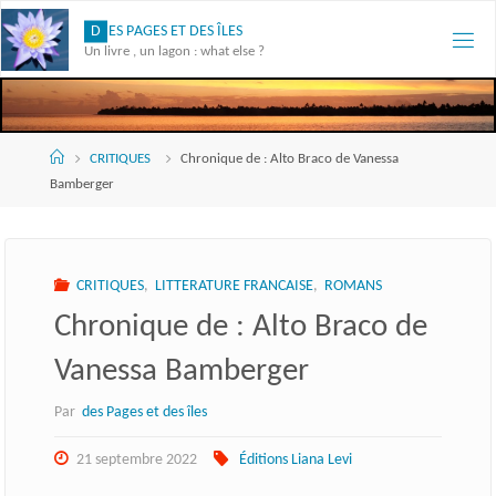
Skip
D
E
S
P
A
G
E
S
E
T
D
E
S
Î
L
E
S
to
Un livre , un lagon : what else ?
content
Accueil
CRITIQUES
Chronique de : Alto Braco de Vanessa
Bamberger
CRITIQUES
,
LITTERATURE FRANCAISE
,
ROMANS
Chronique de : Alto Braco de
Vanessa Bamberger
Par
des Pages et des îles
21 septembre 2022
Éditions Liana Levi