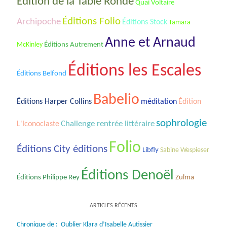
Édition de la Table Ronde
Quai Voltaire
Éditions Folio
Archipoche
Éditions Stock
Tamara
Anne et Arnaud
McKinley
Éditions Autrement
Éditions les Escales
Éditions Belfond
Babelio
Éditions Harper Collins
méditation
Édition
sophrologie
Challenge rentrée littéraire
L'Iconoclaste
Folio
Éditions City éditions
Libfly
Sabine Wespieser
Éditions Denoël
Éditions Philippe Rey
Zulma
ARTICLES RÉCENTS
Chronique de : Oublier Klara d’Isabelle Autissier