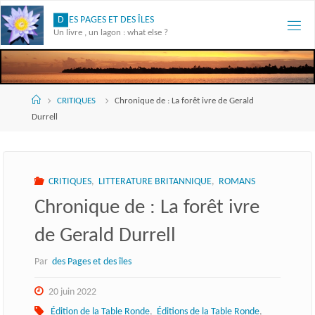
Skip
D
E
S
P
A
G
E
S
E
T
D
E
S
Î
L
E
S
to
Un livre , un lagon : what else ?
content
Accueil
CRITIQUES
Chronique de : La forêt ivre de Gerald
Durrell
CRITIQUES
,
LITTERATURE BRITANNIQUE
,
ROMANS
Chronique de : La forêt ivre
de Gerald Durrell
Par
des Pages et des îles
20 juin 2022
Édition de la Table Ronde
,
Éditions de la Table Ronde
,