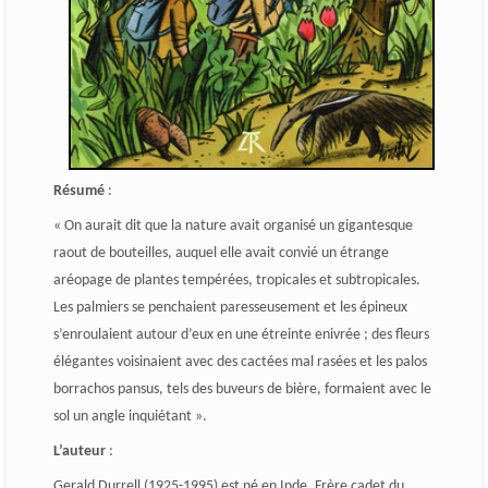
Résumé
:
« On aurait dit que la nature avait organisé un gigantesque
raout de bouteilles, auquel elle avait convié un étrange
aréopage de plantes tempérées, tropicales et subtropicales.
Les palmiers se penchaient paresseusement et les épineux
s’enroulaient autour d’eux en une étreinte enivrée ; des fleurs
élégantes voisinaient avec des cactées mal rasées et les palos
borrachos pansus, tels des buveurs de bière, formaient avec le
sol un angle inquiétant ».
L’auteur
:
Gerald Durrell (1925-1995) est né en Inde. Frère cadet du