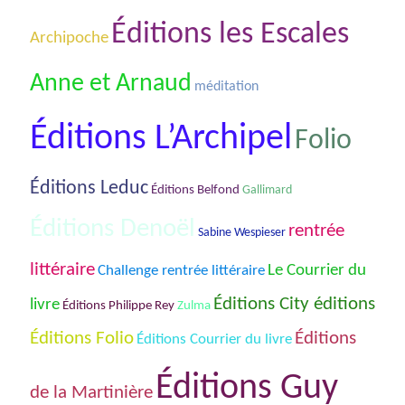
Éditions les Escales
Archipoche
Anne et Arnaud
méditation
Éditions L’Archipel
Folio
Éditions Leduc
Éditions Belfond
Gallimard
Éditions Denoël
rentrée
Sabine Wespieser
littéraire
Le Courrier du
Challenge rentrée littéraire
Éditions City éditions
livre
Éditions Philippe Rey
Zulma
Éditions Folio
Éditions
Éditions Courrier du livre
Éditions Guy
de la Martinière