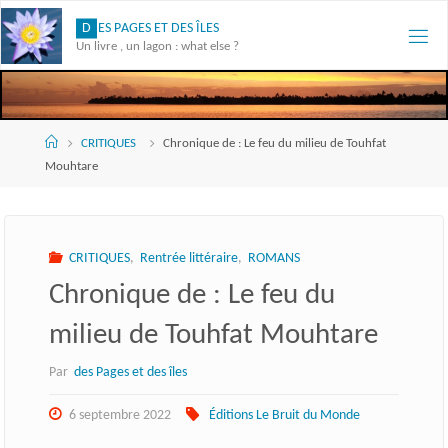
Skip
D
E
S
P
A
G
E
S
E
T
D
E
S
Î
L
E
S
to
Un livre , un lagon : what else ?
content
Accueil
CRITIQUES
Chronique de : Le feu du milieu de Touhfat
Mouhtare
CRITIQUES
,
Rentrée littéraire
,
ROMANS
Chronique de : Le feu du
milieu de Touhfat Mouhtare
Par
des Pages et des îles
6 septembre 2022
Éditions Le Bruit du Monde