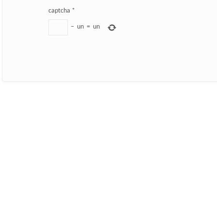
captcha
*
−
un
=
un