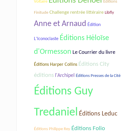
Éditions Denoël
Voltaire
Éditions
Challenge rentrée littéraire
Finitude
Libfly
Anne et Arnaud
Édition
Éditions Hėloïse
L'Iconoclaste
d'Ormesson
Le Courrier du livre
Éditions City
Éditions Harper Collins
éditions
l'Archipel
Éditions Presses de la Cité
Éditions Guy
Tredaniel
Éditions Leduc
Éditions Folio
Éditions Philippe Rey