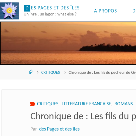
Skip
D
E
S
P
A
G
E
S
E
T
D
E
S
Î
L
E
S
A PROPOS
D
to
Un livre , un lagon : what else ?
content
Accueil
CRITIQUES
Chronique de : Les fils du pêcheur de G
CRITIQUES
,
LITTERATURE FRANCAISE
,
ROMANS
Chronique de : Les fils du
Par
des Pages et des îles