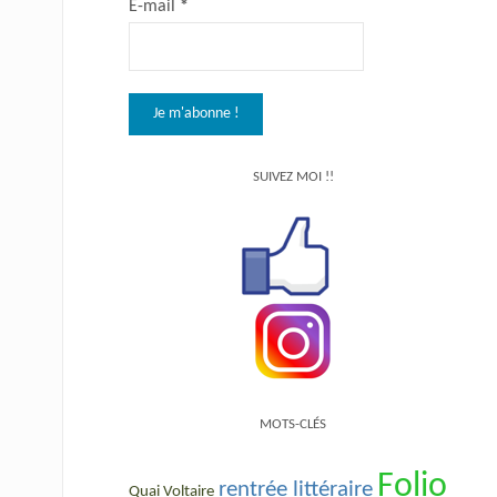
E-mail
*
SUIVEZ MOI !!
MOTS-CLÉS
Folio
rentrée littéraire
Quai Voltaire