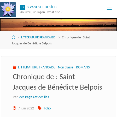
Skip
D
E
S
P
A
G
E
S
E
T
D
E
S
Î
L
E
S
to
Un livre , un lagon : what else ?
content
Accueil
LITTERATURE FRANCAISE
Chronique de : Saint
Jacques de Bénédicte Belpois
LITTERATURE FRANCAISE
,
Non classé
,
ROMANS
Chronique de : Saint
Jacques de Bénédicte Belpois
Par
des Pages et des îles
7 juin 2022
Folio