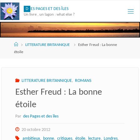
Skip
D
E
S
P
A
G
E
S
E
T
D
E
S
Î
L
E
S
to
Un livre , un lagon : what else ?
content
Accueil
LITTERATURE BRITANNIQUE
Esther Freud : La bonne
étoile
LITTERATURE BRITANNIQUE
,
ROMANS
Esther Freud : La bonne
étoile
Par
des Pages et des îles
20 octobre 2012
ambitieux
,
bonne
,
critiques
,
étoile
,
lecture
,
Londres
,