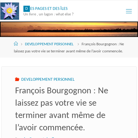
Skip
D
E
S
P
A
G
E
S
E
T
D
E
S
Î
L
E
S
to
Un livre , un lagon : what else ?
content
Accueil
DEVELOPPEMENT PERSONNEL
François Bourgognon : Ne
laissez pas votre vie se terminer avant même de l’avoir commencée.
DEVELOPPEMENT PERSONNEL
François Bourgognon : Ne
laissez pas votre vie se
terminer avant même de
l’avoir commencée.