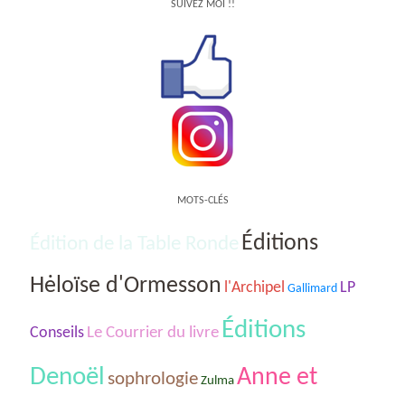
SUIVEZ MOI !!
MOTS-CLÉS
Éditions
Édition de la Table Ronde
Hėloïse d'Ormesson
l'Archipel
LP
Gallimard
Éditions
Le Courrier du livre
Conseils
Denoël
Anne et
sophrologie
Zulma