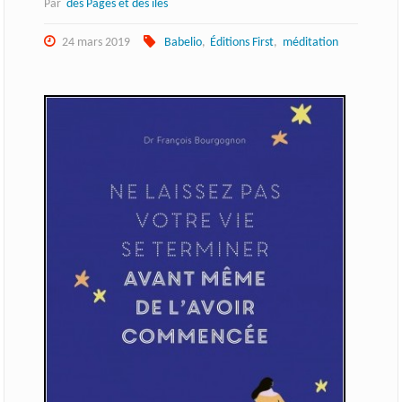
Par
des Pages et des îles
24 mars 2019
Babelio
,
Éditions First
,
méditation