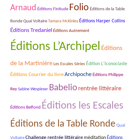
Folio
Arnaud
Éditions de la Table
Éditions Finitude
Ronde Quai Voltaire
Éditions Harper Collins
Tamara McKinley
Éditions Tredaniel
Éditions Autrement
Éditions L’Archipel
Éditions
de la Martinière
Les Escales Séries
Édition L'Iconoclaste
Archipoche
Éditions Courrier du livre
Éditions Philippe
Babelio
rentrée littéraire
Rey
Sabine Wespieser
Éditions les Escales
Éditions Belfond
Éditions de la Table Ronde
Quai
Challenge rentrée littéraire
méditation
Éditions
Voltaire