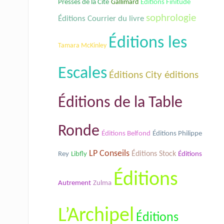
Presses de la Cité
Gallimard
Éditions Finitude
sophrologie
Éditions Courrier du livre
Éditions les
Tamara McKinley
Escales
Éditions City éditions
Éditions de la Table
Ronde
Éditions Belfond
Éditions Philippe
LP Conseils
Éditions Stock
Rey
Libfly
Éditions
Éditions
Autrement
Zulma
L’Archipel
Éditions