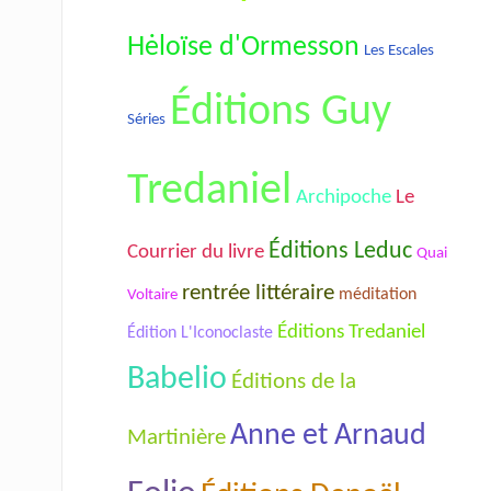
Hėloïse d'Ormesson
Les Escales
Éditions Guy
Séries
Tredaniel
Archipoche
Le
Éditions Leduc
Courrier du livre
Quai
rentrée littéraire
méditation
Voltaire
Éditions Tredaniel
Édition L'Iconoclaste
Babelio
Éditions de la
Anne et Arnaud
Martinière