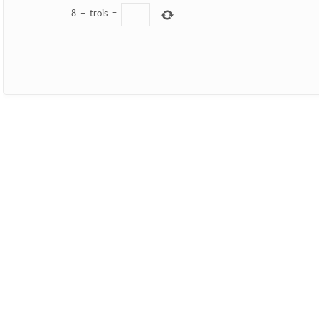
8
−
trois
=