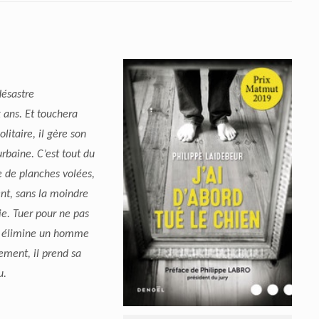
désastre
ix ans. Et touchera
litaire, il gère son
urbaine. C’est tout du
e de planches volées,
ent, sans la moindre
e. Tuer pour ne pas
 il élimine un homme
ement, il prend sa
u.