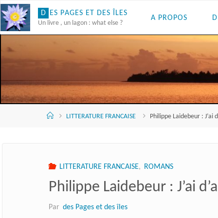
Skip
D
E
S
P
A
G
E
S
E
T
D
E
S
Î
L
E
S
A PROPOS
D
to
Un livre , un lagon : what else ?
content
Accueil
LITTERATURE FRANCAISE
Philippe Laidebeur : J’ai 
LITTERATURE FRANCAISE
,
ROMANS
Philippe Laidebeur : J’ai d’
Par
des Pages et des îles