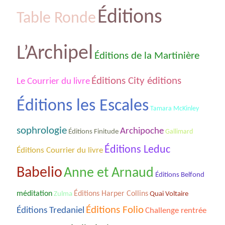
Éditions
Table Ronde
L’Archipel
Éditions de la Martinière
Éditions City éditions
Le Courrier du livre
Éditions les Escales
Tamara McKinley
sophrologie
Archipoche
Éditions Finitude
Gallimard
Éditions Leduc
Éditions Courrier du livre
Babelio
Anne et Arnaud
Éditions Belfond
méditation
Éditions Harper Collins
Zulma
Quai Voltaire
Éditions Folio
Éditions Tredaniel
Challenge rentrée