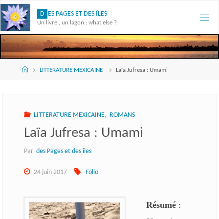
Skip
D
E
S
P
A
G
E
S
E
T
D
E
S
Î
L
E
S
to
Un livre , un lagon : what else ?
content
Accueil
LITTERATURE MEXICAINE
Laïa Jufresa : Umami
LITTERATURE MEXICAINE
,
ROMANS
Laïa Jufresa : Umami
Par
des Pages et des îles
24 juin 2017
Folio
Résumé
: