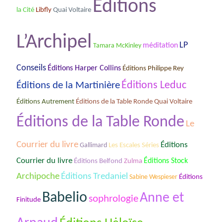
Éditions
la Cité
Libfly
Quai Voltaire
L’Archipel
LP
méditation
Tamara McKinley
Conseils
Éditions Harper Collins
Éditions Philippe Rey
Éditions Leduc
Éditions de la Martinière
Éditions de la Table Ronde Quai Voltaire
Éditions Autrement
Éditions de la Table Ronde
Le
Courrier du livre
Éditions
Les Escales Séries
Gallimard
Courrier du livre
Éditions Stock
Éditions Belfond
Zulma
Archipoche
Éditions Tredaniel
Sabine Wespieser
Éditions
Babelio
Anne et
sophrologie
Finitude