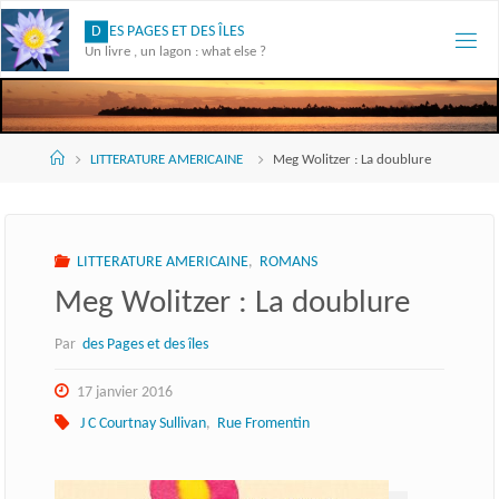
Skip
D
E
S
P
A
G
E
S
E
T
D
E
S
Î
L
E
S
to
Un livre , un lagon : what else ?
content
Accueil
LITTERATURE AMERICAINE
Meg Wolitzer : La doublure
LITTERATURE AMERICAINE
,
ROMANS
Meg Wolitzer : La doublure
Par
des Pages et des îles
17 janvier 2016
J C Courtnay Sullivan
,
Rue Fromentin