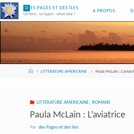
Skip
D
E
S
P
A
G
E
S
E
T
D
E
S
Î
L
E
S
A PROPOS
D
to
Un livre , un lagon : what else ?
content
Accueil
LITTERATURE AMERICAINE
Paula McLain : L’aviatr
LITTERATURE AMERICAINE
,
ROMANS
Paula McLain : L’aviatrice
Par
des Pages et des îles