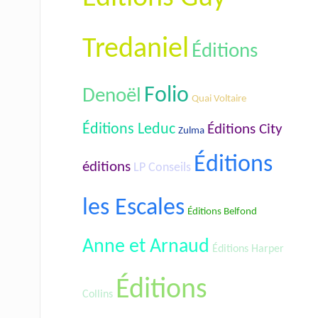
Tredaniel
Éditions
Folio
Denoël
Quai Voltaire
Éditions Leduc
Éditions City
Zulma
Éditions
éditions
LP Conseils
les Escales
Éditions Belfond
Anne et Arnaud
Éditions Harper
Éditions
Collins