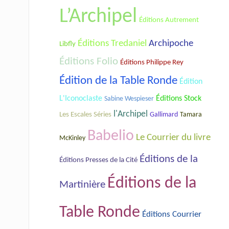
L’Archipel
Éditions Autrement
Éditions Tredaniel
Archipoche
Libfly
Éditions Folio
Éditions Philippe Rey
Édition de la Table Ronde
Édition
L'Iconoclaste
Éditions Stock
Sabine Wespieser
l'Archipel
Les Escales Séries
Gallimard
Tamara
Babelio
Le Courrier du livre
McKinley
Éditions de la
Éditions Presses de la Cité
Éditions de la
Martinière
Table Ronde
Éditions Courrier