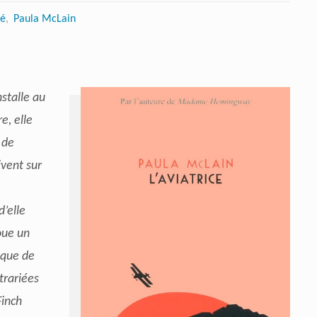
té
,
Paula McLain
stalle au
e, elle
 de
ivent sur
d’elle
oue un
oque de
trariées
inch