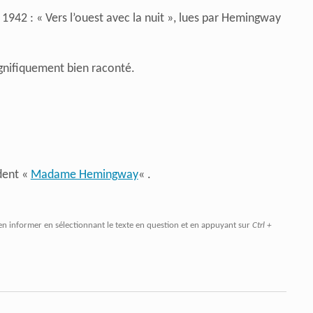
 1942 : « Vers l’ouest avec la nuit », lues par Hemingway
gnifiquement bien raconté.
édent «
Madame Hemingway
« .
en informer en sélectionnant le texte en question et en appuyant sur
Ctrl +