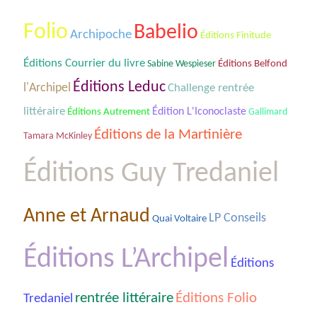
Folio
Babelio
Archipoche
Éditions Finitude
Éditions Courrier du livre
Sabine Wespieser
Éditions Belfond
Éditions Leduc
l'Archipel
Challenge rentrée
littéraire
Édition L'Iconoclaste
Éditions Autrement
Gallimard
Éditions de la Martinière
Tamara McKinley
Éditions Guy Tredaniel
Anne et Arnaud
LP Conseils
Quai Voltaire
Éditions L’Archipel
Éditions
rentrée littéraire
Éditions Folio
Tredaniel