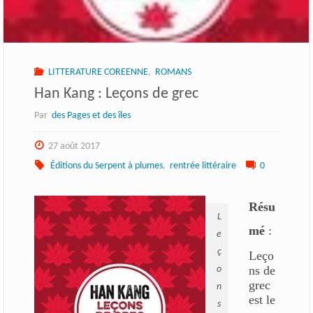
LITTERATURE COREENNE
,
ROMANS
Han Kang : Leçons de grec
Par
des Pages et des îles
27 août 2017
Éditions du Serpent à plumes
,
rentrée littéraire
0
Résu
L
mé
:
e
ç
Leço
ns de
o
grec
n
est le
s