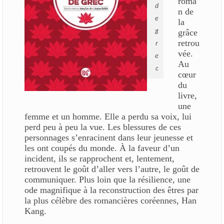
roma
d
n de
e
la
grâce
g
retrou
r
vée.
e
Au
c
cœur
du
livre,
une
femme et un homme. Elle a perdu sa voix, lui
perd peu à peu la vue. Les blessures de ces
personnages s’enracinent dans leur jeunesse et
les ont coupés du monde. À la faveur d’un
incident, ils se rapprochent et, lentement,
retrouvent le goût d’aller vers l’autre, le goût de
communiquer. Plus loin que la résilience, une
ode magnifique à la reconstruction des êtres par
la plus célèbre des romancières coréennes, Han
Kang.