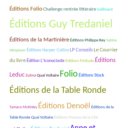
Éditions Folio
Challenge rentrée littéraire
Gallimard
Éditions Guy Tredaniel
Éditions de la Martinière
Éditions Philippe Rey
Sabine
Le Courrier
LP Conseils
Éditions Harper Collins
Wespieser
Éditions
du livre
Édition L'Iconoclaste
Éditions Finitude
Folio
Leduc
Éditions Stock
Zulma
Quai Voltaire
Éditions de la Table Ronde
Éditions Denoël
Éditions de la
Tamara McKinley
Table Ronde Quai Voltaire
Éditions Presses de la Cité