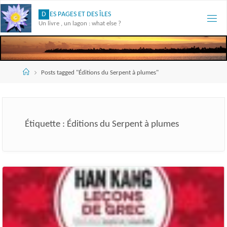
Skip
D
E
S
P
A
G
E
S
E
T
D
E
S
Î
L
E
S
to
Un livre , un lagon : what else ?
content
Accueil
Posts tagged "Éditions du Serpent à plumes"
Étiquette :
Éditions du Serpent à plumes