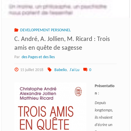
DEVELOPPEMENT PERSONNEL
C. André, A. Jollien, M. Ricard : Trois
amis en quête de sagesse
Par
des Pages et des îles
15 juillet 2018
Babelio
,
J'ai Lu
0
Présentatio
n
:
Depuis
longtemps,
ils rêvaient
d’écrire un