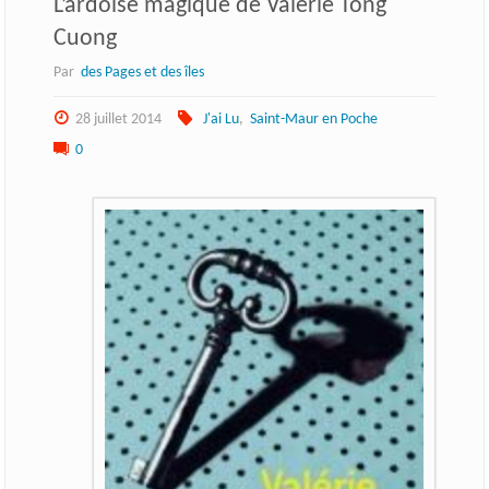
L’ardoise magique de Valérie Tong
Cuong
Par
des Pages et des îles
28 juillet 2014
J'ai Lu
,
Saint-Maur en Poche
0