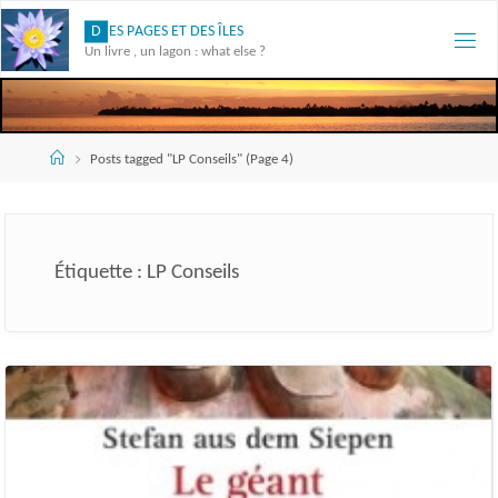
Skip
D
E
S
P
A
G
E
S
E
T
D
E
S
Î
L
E
S
to
Un livre , un lagon : what else ?
content
Accueil
Posts tagged "LP Conseils"
(Page 4)
Étiquette :
LP Conseils