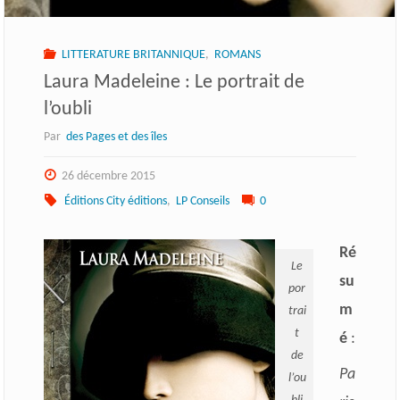
LITTERATURE BRITANNIQUE
,
ROMANS
Laura Madeleine : Le portrait de
l’oubli
Par
des Pages et des îles
26 décembre 2015
Éditions City éditions
,
LP Conseils
0
Ré
Le
su
por
m
trai
t
é
:
de
Pa
l’ou