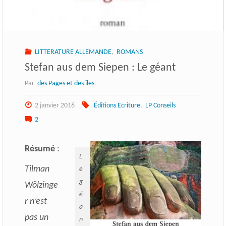
LITTERATURE ALLEMANDE
,
ROMANS
Stefan aus dem Siepen : Le géant
Par
des Pages et des îles
2 janvier 2016
Éditions Ecriture
,
LP Conseils
2
Résumé
:
L
Tilman
e
g
Wölzinge
é
r n’est
a
pas un
n