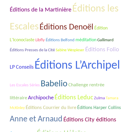
Éditions les
Éditions de la Martinière
Escales
Éditions Denoël
Édition
L'Iconoclaste
méditation
Libfly
Éditions Belfond
Gallimard
Éditions Folio
Éditions Presses de la Cité
Sabine Wespieser
Éditions L’Archipel
LP Conseils
Babelio
Challenge rentrée
Les Escales Séries
Éditions Leduc
Archipoche
littéraire
Zulma
Tamara
Éditions Courrier du livre
Éditions Harper Collins
McKinley
Anne et Arnaud
Éditions City éditions